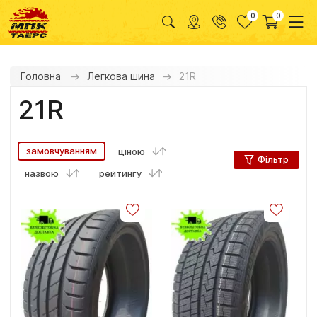
0
0
Головна
Легкова шина
21R
21R
замовчуванням
ціною
Фільтр
назвою
рейтингу