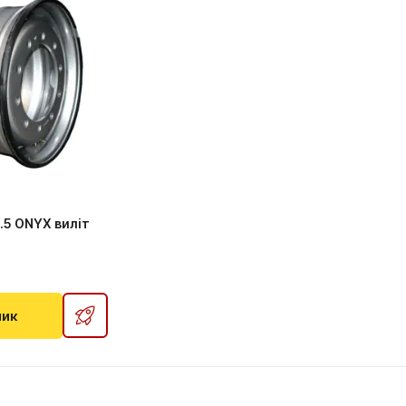
.5 ONYX виліт
шик