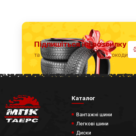
Підпишіться на розсилку
та отримуйте знижки та промокоди
Каталог
Вантажні шини
Легкові шини
Диски