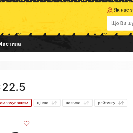
Як нас з
Мастила
x22.5
замовчуванням
ціною
назвою
рейтингу