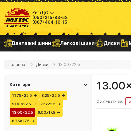
Київ ЦО
(050) 315-83-53
(067) 464-10-15
Вантажні шини
Легкові шини
Диски
Головна
Диски
13.00x22.5
13.00
Категорії
11.75x22.5
→
8.25x22.5
→
Сортувати за:
9.00x22.5
→
7.5х22.5
→
13.00x22.5
6.00х17.5
→
6.75x17.5
→