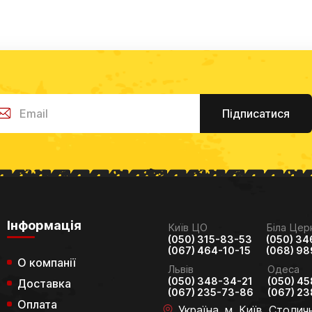
Підписатися
Інформація
Київ ЦО
Біла Цер
(050) 315-83-53
(050) 3
(067) 464-10-15
(068) 9
О компанії
Львів
Одеса
(050) 348-34-21
(050) 4
Доставка
(067) 235-73-86
(067) 2
Оплата
Україна, м. Київ, Столич