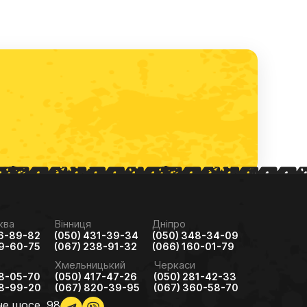
ква
Вінниця
Дніпро
46-89-82
(050) 431-39-34
(050) 348-34-09
89-60-75
(067) 238-91-32
(066) 160-01-79
Хмельницький
Черкаси
58-05-70
(050) 417-47-26
(050) 281-42-33
38-99-20
(067) 820-39-95
(067) 360-58-70
не шосе, 98